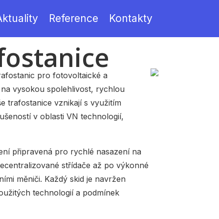
Aktuality
Reference
Kontakty
fostanice
afostanic pro fotovoltaické a
z na vysokou spolehlivost, rychlou
še trafostanice vznikají s využitím
ušeností v oblasti VN technologií,
ní připravená pro rychlé nasazení na
ecentralizované střídače až po výkonné
álními měniči. Každý skid je navržen
použitých technologií a podmínek