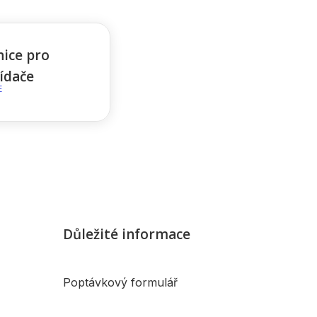
nice pro
řídače
E
Důležité informace
Poptávkový formulář