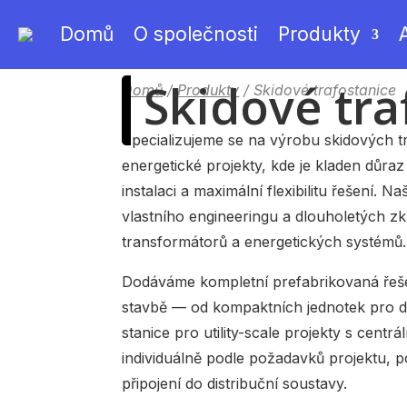
Domů
O společnosti
Produkty
Skidové tra
Domů
/
Produkty
/ Skidové trafostanice
Specializujeme se na výrobu skidových tr
energetické projekty, kde je kladen důra
instalaci a maximální flexibilitu řešení. Na
vlastního engineeringu a dlouholetých zk
transformátorů a energetických systémů.
Dodáváme kompletní prefabrikovaná řeše
stavbě — od kompaktních jednotek pro d
stanice pro utility-scale projekty s centr
individuálně podle požadavků projektu, 
připojení do distribuční soustavy.