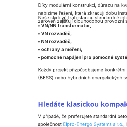
Díky modulární konstrukci, důrazu na kv
nabízíme řešení, která zkracují dobu insta
Naše skidové trafostanice standardně inte
zároveň zajišťují dlouhodobou provozní 
• VN/NN transformátor,
• VN rozvaděč,
• NN rozvaděč,
• ochrany a měření,
• pomocné napájení pro pomocné syst
Každý projekt přizpůsobujeme konkrétní a
(BESS) nebo hybridních energetických s
Hledáte klasickou kompakt
V případě, že preferujete standardní be
společnost
Elpro-Energo Systems s.r.o.
,