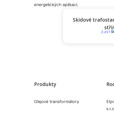
energetických aplikací.
Skidové trafostan
stří
ZJISTĚ
Produkty
Rod
Olejové transformátory
Elp
s.r.o