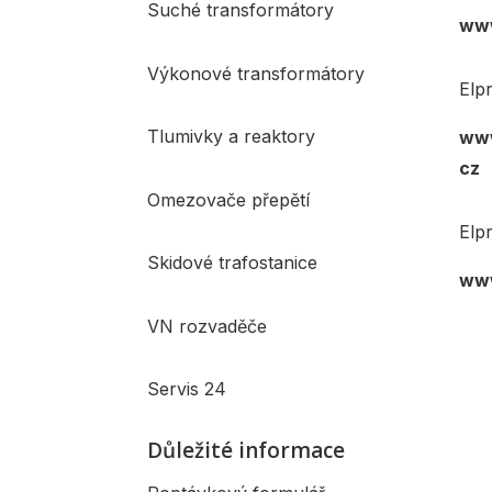
Suché transformátory
www
Výkonové transformátory
Elp
Tlumivky a reaktory
www
cz
Omezovače přepětí
Elp
Skidové trafostanice
www
VN rozvaděče
Servis 24
Důležité informace