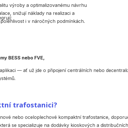
alitu výroby a optimalizovanému návrhu
lace, snižují náklady na realizaci a
grují:
spolehlivost i v náročných podmínkách.
émy BESS nebo FVE,
plikaci — ať už jde o připojení centrálních nebo decentrali
ystémů.
ní trafostanici?
tonové nebo oceloplechové kompaktní trafostanice, doporuč
 která se specializuje na dodávky kioskových a distribučníc