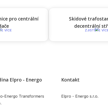
ice pro centrální
Skidové trafosta
dače
decentrální st
TE VÍCE
ZJISTĚTE VÍC
ina Elpro - Energo
Kontakt
ro-Energo Transformers
Elpro - Energo s.r.o.
.