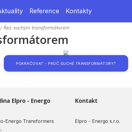
Aktuality
Reference
Kontakty
/ Řez suchým transformátorem
nsformátorem
POKRAČOVAT - PROČ SUCHÉ TRANSFORMÁTORY?
ina Elpro - Energo
Kontakt
ro-Energo Transformers
Elpro - Energo s.r.o.
.