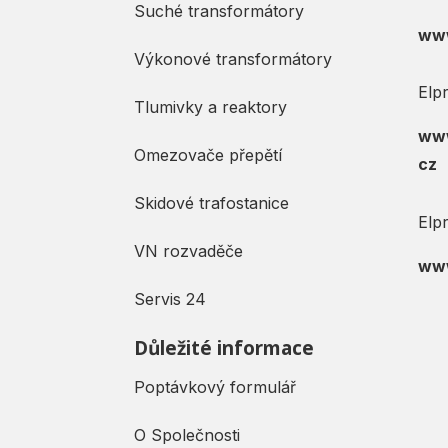
Suché transformátory
www
Výkonové transformátory
Elp
Tlumivky a reaktory
www
Omezovače přepětí
cz
Skidové trafostanice
Elp
VN rozvaděče
www
Servis 24
Důležité informace
Poptávkový formulář
O Společnosti